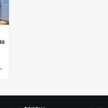
în mașinile de
spălat: avantaje și
dezavantaje
Aspiratoare cu
funcție de filtrare a
3
aerului pentru
alergici
:
lă
Secretele alegerii
unui cuptor
compact pentru o
4
bucătărie mică
în
Cuptoare cu
microunde cu
5
funcție de grill:
ajutoare perfecte în
bucătărie
Comparație între
mașinile de uscat cu