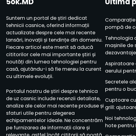
5ok.MD
Ultima 
Suntem un portal de știri dedicat
Comparație î
tehnicii casnice, oferind informații
pompă de căl
actualizate despre cele mai recente
Tehnologia d
lansări, inovații și tendințe din domeniu.
mașinile de 
Fiecare articol este menit să aducă
dezavantaje
cititorilor cele mai importante știri și
noutăți din lumea tehnologiei pentru
Aspiratoare c
casă, ajutându-i să fie mereu la curent
aerului pentr
cu ultimele evoluții.
Secretele al
pentru o bu
Portalul nostru de știri despre tehnica
de uz casnic include recenzii detaliate,
Cuptoare cu
analize ale celor mai recente produse și
grill: ajutoa
sfaturi utile pentru alegerea
Noi tehnologi
echipamentelor ideale. Ne concentrăm
hote pentru
pe furnizarea de informații clare și
relevante, astfel încât cititorii să poată