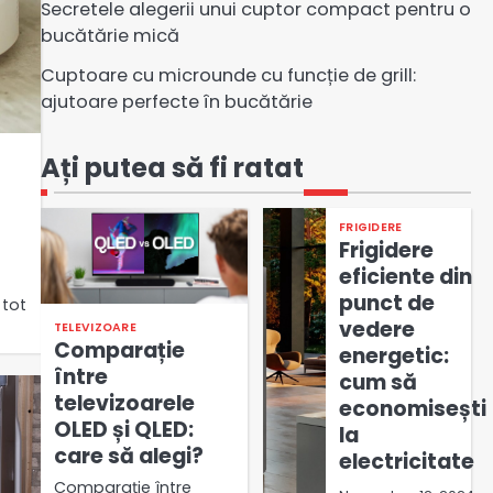
Secretele alegerii unui cuptor compact pentru o
bucătărie mică
Cuptoare cu microunde cu funcție de grill:
ajutoare perfecte în bucătărie
Ați putea să fi ratat
FRIGIDERE
Frigidere
eficiente din
punct de
 tot
vedere
TELEVIZOARE
Comparație
energetic:
între
cum să
televizoarele
economisești
OLED și QLED:
la
care să alegi?
electricitate
Comparație între