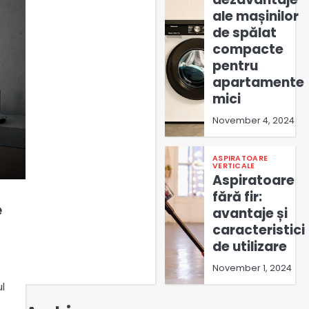
ale mașinilor
de spălat
compacte
pentru
apartamente
mici
November 4, 2024
ASPIRATOARE
VERTICALE
Aspiratoare
fără fir:
e
avantaje și
caracteristici
de utilizare
November 1, 2024
ul