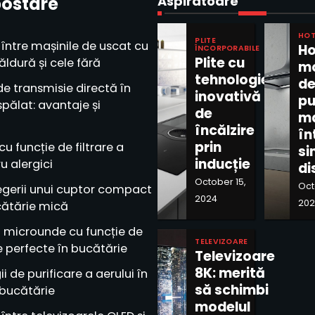
postare
Aspiratoare
HOT
PLITE
ntre mașinile de uscat cu
Ho
ÎNCORPORABILE
Plite cu
dură și cele fără
mo
tehnologie
de
e transmisie directă în
inovativă
pu
spălat: avantaje și
de
m
încălzire
în
prin
u funcție de filtrare a
si
inducție
u alergici
di
October 15,
Oct
egerii unui cuptor compact
2024
202
cătărie mică
 microunde cu funcție de
TELEVIZOARE
re perfecte în bucătărie
Televizoare
8K: merită
i de purificare a aerului în
să schimbi
 bucătărie
modelul