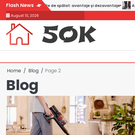
Skip
Flash News
lat: avantaje și dezavantaje
Aspiratoare cu funcție de filtrare
to
August 10, 2026
content
Home
Blog
Page 2
Blog