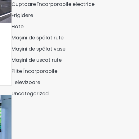
Cuptoare încorporabile electrice
Frigidere
Hote
Mașini de spălat rufe
Mașini de spălat vase
Mașini de uscat rufe
Plite Încorporabile
Televizoare
Uncategorized
Tehnologia de
transmisie directă
2