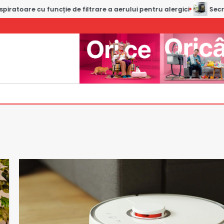
 a aerului pentru alergici
Secretele alegerii unui cuptor com