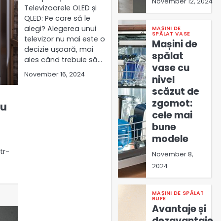
November 12, 2024
Televizoarele OLED și
QLED: Pe care să le
alegi? Alegerea unui
MAȘINI DE
SPĂLAT VASE
televizor nu mai este o
Mașini de
decizie ușoară, mai
spălat
ales când trebuie să…
vase cu
November 16, 2024
nivel
scăzut de
zgomot:
ru
cele mai
bune
modele
tr-
November 8,
2024
MAȘINI DE SPĂLAT
RUFE
Avantaje și
dezavantaje