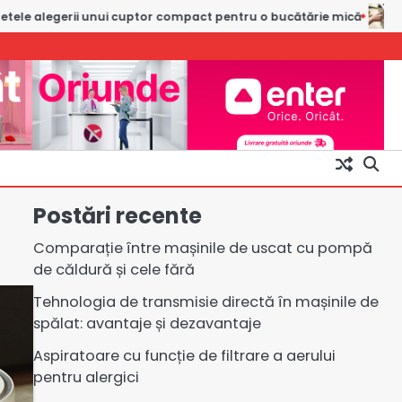
pact pentru o bucătărie mică
Cuptoare cu microunde cu funcție
Postări recente
Comparație între mașinile de uscat cu pompă
de căldură și cele fără
Tehnologia de transmisie directă în mașinile de
spălat: avantaje și dezavantaje
Aspiratoare cu funcție de filtrare a aerului
pentru alergici