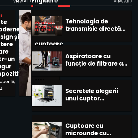
Frigidere
pompă de căldură și
1
View All
View All
cele fără
E
Tehnologia de
te
CUPTOARE
ÎNCORPORABILE
transmisie directă
derne:
ELECTRICE
în mașinile de
2
Noi
sign și
spălat: avantaje și
cuptoare
tere
dezavantaje
integrate
are
Aspiratoare cu
în casa
tr-un
funcție de filtrare a
inteligentă
ngur
3
aerului pentru
spozitiv
October 10,
alergici
2024
ober 15,
4
Secretele alegerii
unui cuptor
compact pentru o
4
bucătărie mică
Cuptoare cu
microunde cu