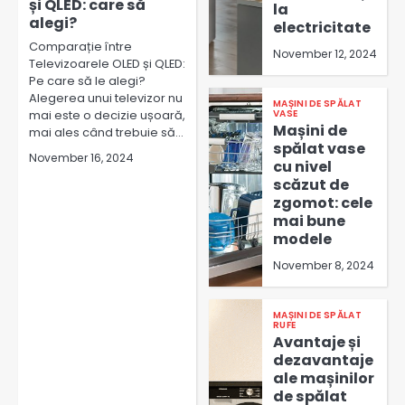
și QLED: care să
la
alegi?
electricitate
Comparație între
November 12, 2024
Televizoarele OLED și QLED:
Pe care să le alegi?
Alegerea unui televizor nu
MAȘINI DE SPĂLAT
mai este o decizie ușoară,
VASE
Mașini de
mai ales când trebuie să…
spălat vase
November 16, 2024
cu nivel
scăzut de
zgomot: cele
mai bune
modele
November 8, 2024
MAȘINI DE SPĂLAT
RUFE
Avantaje și
dezavantaje
ale mașinilor
de spălat