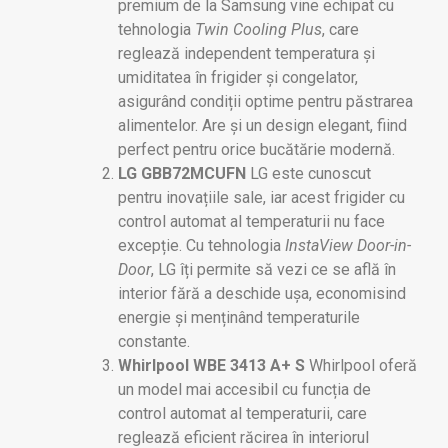
premium de la Samsung vine echipat cu
tehnologia
Twin Cooling Plus
, care
reglează independent temperatura și
umiditatea în frigider și congelator,
asigurând condiții optime pentru păstrarea
alimentelor. Are și un design elegant, fiind
perfect pentru orice bucătărie modernă.
LG GBB72MCUFN
LG este cunoscut
pentru inovațiile sale, iar acest frigider cu
control automat al temperaturii nu face
excepție. Cu tehnologia
InstaView Door-in-
Door
, LG îți permite să vezi ce se află în
interior fără a deschide ușa, economisind
energie și menținând temperaturile
constante.
Whirlpool WBE 3413 A+ S
Whirlpool oferă
un model mai accesibil cu funcția de
control automat al temperaturii, care
reglează eficient răcirea în interiorul