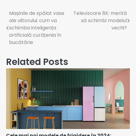
Mașinile de spălat vase
Televizoare 8K: merită
ale viitorului: cum va
să schimbi modelul
schimba inteligența
vechi?
artificială curățenia în
bucătărie
Related Posts
Cele mai noi modele de frigidere în 2024: