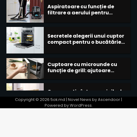
Secretele alegerii unui cuptor
compact pentru o bucătărie
mică
4
Cuptoare cu microunde cu
funcție de grill: ajutoare
perfecte în bucătărie
5
Comparație între mașinile de
uscat cu pompă de căldură și
cele fără
1
Tehnologia de transmisie
directă în mașinile de spălat:
Copyright © 2026
5ok.md
| Novel News by
Ascendoor
|
avantaje și dezavantaje
Powered by
WordPress
.
2
Aspiratoare cu funcție de
filtrare a aerului pentru
alergici
3