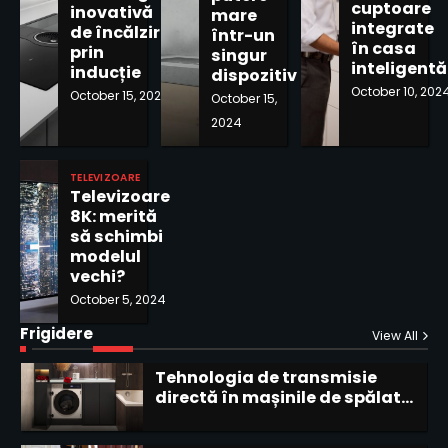
cuptoare
Secretele alegerii unui cuptor
inovativă
mare
integrate
compact pentru o bucătărie
de încălzire
într-un
în casa
mică
prin
singur
4
inteligentă
inducție
dispozitiv
October 10, 202
October 15, 2024
October 15,
Cuptoare cu microunde cu
funcție de grill: ajutoare
2024
perfecte în bucătărie
5
TELEVIZOARE
Comparație între mașinile de
Televizoare
uscat cu pompă de căldură și
8K: merită
cele fără
să schimbi
1
modelul
vechi?
Tehnologia de transmisie
October 5, 2024
directă în mașinile de spălat:
avantaje și dezavantaje
Frigidere
2
View All
Aspiratoare cu funcție de
filtrare a aerului pentru
alergici
3