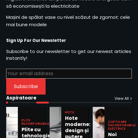
să economisești la electricitate
Mașini de spălat vase cu nivel scăzut de zgomot: cele
mai bune modele
Sign Up For Our Newsletter
Subscribe to our newsletter to get our newest articles
instantly!
Tehnologia de transmisie
Subscribe
directă în mașinile de spălat:
avantaje și dezavantaje
Aspiratoare
2
View All
Aspiratoare cu funcție de
HOTE
filtrare a aerului pentru
Hote
PLITE
CUPTOARE
alergici
moderne:
ÎNCORPORABILE
ÎNCORPORABILE
3
Plite cu
ELECTRICE
design și
Noi
tehnologie
putere