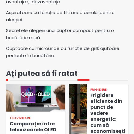
avantaje și dezavantaje
Aspiratoare cu funcție de filtrare a aerului pentru
alergici
Secretele alegerii unui cuptor compact pentru o
bucătărie mică
Cuptoare cu microunde cu funcție de grill: ajutoare
perfecte în bucătărie
Ați putea să fi ratat
FRIGIDERE
Frigidere
eficiente din
punct de
vedere
TELEVIZOARE
energetic:
Comparație între
cum să
televizoarele OLED
economisești